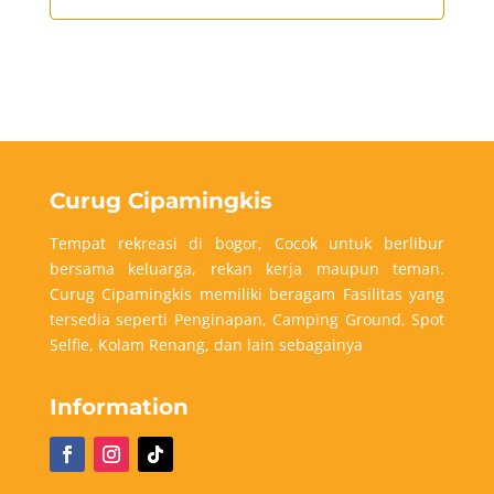
Curug Cipamingkis
Tempat rekreasi di bogor, Cocok untuk berlibur
bersama keluarga, rekan kerja maupun teman.
Curug Cipamingkis memiliki beragam Fasilitas yang
tersedia seperti Penginapan, Camping Ground, Spot
Selfie, Kolam Renang, dan lain sebagainya
Information